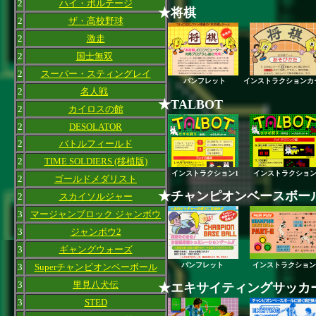
2
ハイ・ボルテージ
★将棋
2
ザ・高校野球
2
激走
2
国士無双
2
スーパー・スティングレイ
パンフレット
インストラクションカ
2
名人戦
★TALBOT
2
カイロスの館
2
DESOLATOR
2
バトルフィールド
2
TIME SOLDIERS (移植版)
インストラクション1
インストラクション
2
ゴールドメダリスト
★チャンピオンベースボー
2
スカイソルジャー
3
マージャンブロック ジャンボウ
3
ジャンボウ2
3
ギャングウォーズ
パンフレット
インストラクション
3
Superチャンピオンベーボール
3
里見八犬伝
★エキサイティングサッカー,
3
STED