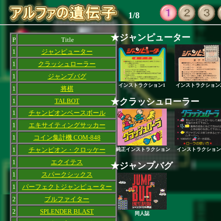
1/8
★ジャンピューター
P
Title
1
ジャンピューター
1
クラッシュローラー
1
ジャンプバグ
インストラクション1
インストラクション
1
将棋
★クラッシュローラー
1
TALBOT
1
チャンピオンベースボール
1
エキサイティングサッカー
1
コイン集計機 COM-848
1
チャンピオン・クロッケー
純正インストラクション
インストラクション
1
エクイテス
★ジャンプバグ
1
スパークシックス
1
パーフェクトジャンピューター
2
ブルファイター
2
SPLENDER BLAST
同人誌