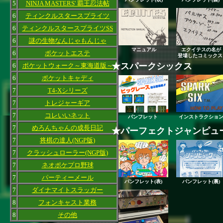
5
NINJA MASTERS' 覇王忍法帖
6
ティンクルスタースプライツ
6
ティンクルスタースプライツSS
6
謎の生物なんじゃもんじゃ
マニュアル
エクイテスの名が
6
ポケットエステ
登場したコミックス
★スパークシックス
6
ポケットウォーク～東海道版～
6
ポケットキャディ
7
T4-Xシリーズ
7
トレジャーギア
7
コレいいネット
パンフレット
インストラクショ
7
めろんちゃんの成長日記
★パーフェクトジャンピュ
7
将棋の達人(NGP版)
7
クラッシュローラー(NGP版)
7
ネオポケプロ野球
7
パーティーメール
パンフレット(表)
パンフレット(裏)
7
ダイナマイトスラッガー
8
フォンキャスト業務
8
その他