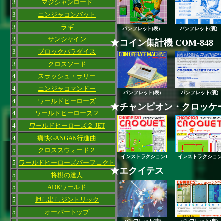
3
マジシャンロード
3
ニンジャコンバット
3
ラギ
パンフレット(表)
パンフレット(裏)
3
サンシャイン
★コイン集計機 COM-848
3
ブロックパラダイス
3
クロスソード
4
スラッシュ・ラリー
4
ニンジャコマンドー
パンフレット(表)
パンフレット(裏)
4
ワールドヒーローズ
★チャンピオン・クロッケ
4
ワールドヒーローズ２
4
ワールドヒーローズ２ JET
4
痛快GANGAN行進曲
5
クロススウォード２
インストラクション1
インストラクション
5
ワールドヒーローズパーフェクト
★エクイテス
5
将棋の達人
5
ADKワールド
5
押し出しジントリック
5
オーバートップ
パンフレット(表)
パンフレット(裏)