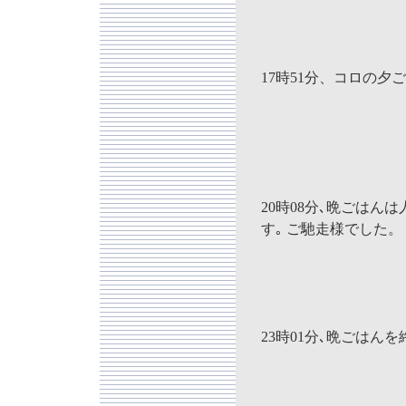
17時51分、コロの夕
20時08分､晩ごはん
す｡ ご馳走様でした。
23時01分､晩ごはん