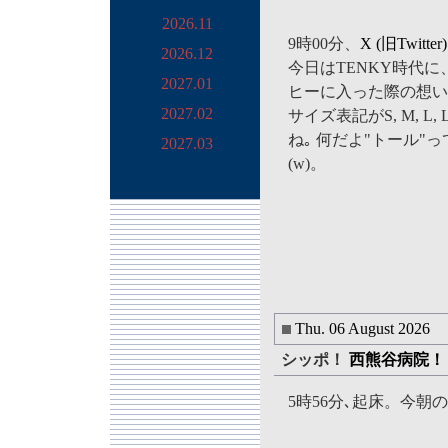
2026.11
9時00分、
X (旧Twit
2026.12
今日はTENKY時代
2027.01
ヒーに入った際の想い
2027.02
サイズ表記がS, M, 
ね｡ 何だよ"トール"
2027.03
(w)。
Thu. 06 August 2026
シッポ！
西熊谷病院！
5時56分､起床。今