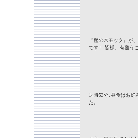
『樫の木モック』が、X (
です！ 皆様、有難う
14時53分､昼食はお
た。