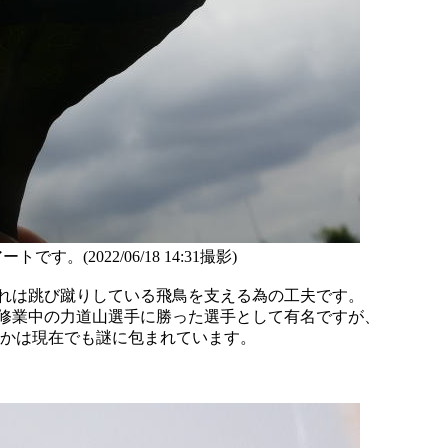
2022/06/18 14:31撮影)
は跳び蹴りしている飛鳥を支える為の工夫です。
業中の力道山選手に勝った選手として有名ですが、
かは現在でも謎に包まれています。