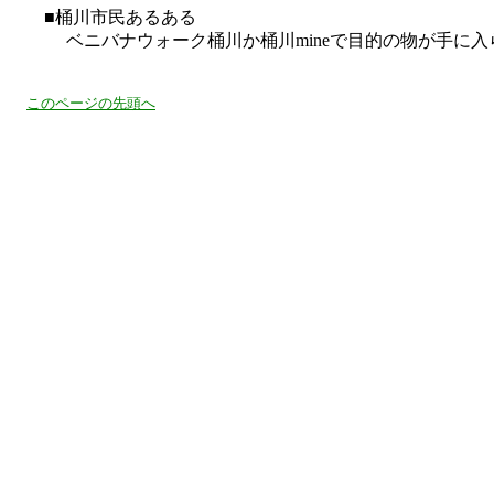
■桶川市民あるある
ベニバナウォーク桶川か桶川mineで目的の物が手に入
このページの先頭へ